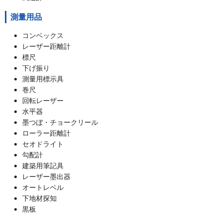
測量用品
コンベックス
レーザー距離計
標尺
下げ振り
測量用標示具
巻尺
回転レーザー
水平器
墨つぼ・チョークリール
ローラー距離計
セオドライト
勾配計
建築用筆記具
レーザー墨出器
オートレベル
下地材探知
黒板