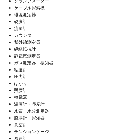
クランプメーター
ケーブル探索機
環境測定器
硬度計
流量計
カウンタ
紫外線測定器
絶縁抵抗計
静電気測定器
ガス測定器・検知器
粘度計
圧力計
はかり
照度計
検電器
温度計・湿度計
水質・水分測定器
膜厚計・探知器
真空計
テンションゲージ
風速計