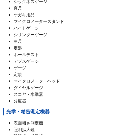
シックネスゲージ
直尺
ケガキ用品
マイクロメータースタンド
ハイトゲージ
シリンダーゲージ
曲尺
定盤
ホールテスト
デプスゲージ
ゲージ
定規
マイクロメーターヘッド
ダイヤルゲージ
スコヤ・水準器
分度器
光学・精密測定機器
表面粗さ測定機
照明拡大鏡